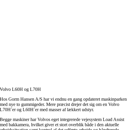
Volvo L60H og L70H
Hos Gorm Hansen A/S har vi endnu en gang opdateret maskinparken
med nye to gummigeder. Mere præcist drejer det sig om en Volvo
L70H´er og L60H´er med masser af lækkert udstyr.
Begge maskiner har Volvos eget integrerede vejesystem Load Assist
med bakkamera, hvilket giver et stort overblik både i den aktuelle
arbejdssituation samt kontrol af det udførte arbejde og håndterede