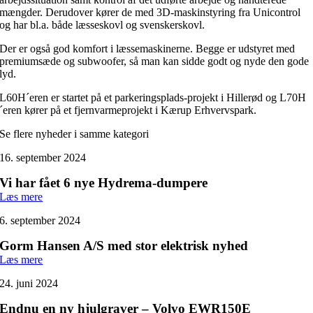
mængder. Derudover kører de med 3D-maskinstyring fra Unicontrol
og har bl.a. både læsseskovl og svenskerskovl.
Der er også god komfort i læssemaskinerne. Begge er udstyret med
premiumsæde og subwoofer, så man kan sidde godt og nyde den gode
lyd.
L60H´eren er startet på et parkeringsplads-projekt i Hillerød og L70H
´eren kører på et fjernvarmeprojekt i Kærup Erhvervspark.
Se flere nyheder i samme kategori
16. september 2024
Vi har fået 6 nye Hydrema-dumpere
Læs mere
6. september 2024
Gorm Hansen A/S med stor elektrisk nyhed
Læs mere
24. juni 2024
Endnu en ny hjulgraver – Volvo EWR150E