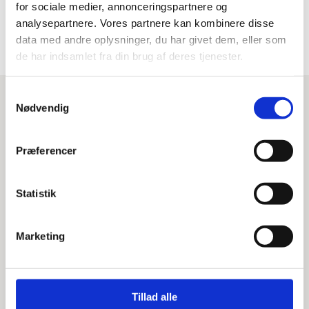
for sociale medier, annonceringspartnere og
analysepartnere. Vores partnere kan kombinere disse
data med andre oplysninger, du har givet dem, eller som
de har indsamlet fra din brug af deres tjenester.
Samtykkevalg
Nødvendig
Præferencer
Teknologi
Statistik
Hos Gorm Hansen handler vores arbejder om meget
mere end at grave i jorden. Vi er en moderne,
Marketing
teknologisk virksomhed, der løbende investerer i
innovative redskaber og er med til at skabe
Danmarks infrastruktur
Tillad alle