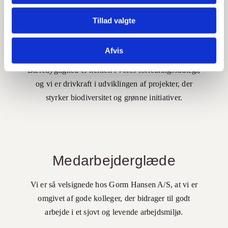
Tillad valgte
Bæredygtighed
Afvis
Bæredygtighed er kernen i vores forretnings
strategi,
og vi er drivkraft i udviklingen af projekter, der
styrker biodiversitet og grønne initiativer.
Medarbejderglæde
Vi er så velsignede hos Gorm Hansen A/S, at vi er
omgivet af gode kolleger, der bidrager til godt
arbejde i et sjovt og levende arbejdsmiljø.