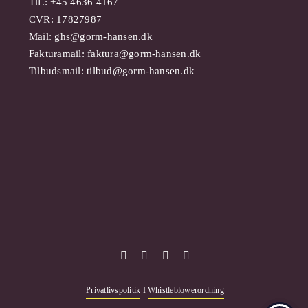
Tlf.: +45 4636 4167
CVR: 17827987
Mail:
ghs@gorm-hansen.dk
Fakturamail:
faktura@gorm-hansen.dk
Tilbudsmail:
tilbud@gorm-hansen.dk
Privatlivspolitik
I
Whistleblowerordning