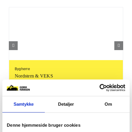
Bygherre
Nordstern & VEKS
Periode
2022-2023
Samtykke
Detaljer
Om
Anlægssum
13,5 mio. kr.
Denne hjemmeside bruger cookies
Rådgiver