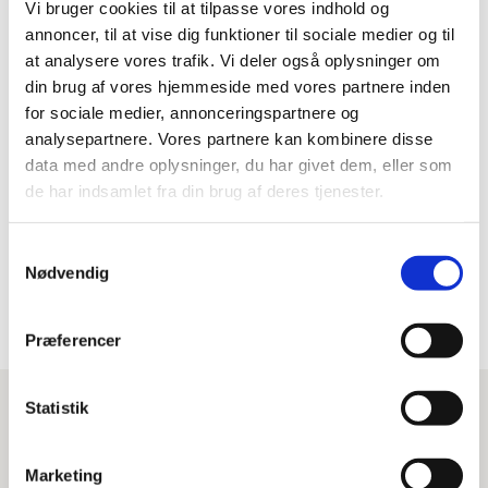
Vi bruger cookies til at tilpasse vores indhold og
Nordstern
annoncer, til at vise dig funktioner til sociale medier og til
at analysere vores trafik. Vi deler også oplysninger om
Mængder
din brug af vores hjemmeside med vores partnere inden
Jord: 13.670 m³
for sociale medier, annonceringspartnere og
Kloak: 2.930 lbm
analysepartnere. Vores partnere kan kombinere disse
data med andre oplysninger, du har givet dem, eller som
Hovedfjernvarme: 1.350 lbm
de har indsamlet fra din brug af deres tjenester.
Fjernvarmestik: 145 stk.
Vand: 1.480 lbm
Samtykkevalg
Nødvendig
Præferencer
Statistik
Se lignende projekter
Marketing