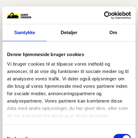
Er pligtopfyldende
Er mødestabil
Møder ind med godt humør
Samtykke
Detaljer
Om
Har mod på at lære
Er ansvarsbevidst
Denne hjemmeside bruger cookies
Vi tilbyder bl.a.
Vi bruger cookies til at tilpasse vores indhold og
annoncer, til at vise dig funktioner til sociale medier og til
De dygtigste læremestre
at analysere vores trafik. Vi deler også oplysninger om
din brug af vores hjemmeside med vores partnere inden
Et godt arbejdsmiljø
for sociale medier, annonceringspartnere og
Et varierende arbejde
analysepartnere. Vores partnere kan kombinere disse
Masser ansvar
data med andre oplysninger, du har givet dem, eller som
Arbejde på spændende projekter
de har indsamlet fra din brug af deres tjenester.
Kan du se dig selv være en del fremtidens bygge- og
Samtykkevalg
anlægsbranche, så er du mere end velkommen til at